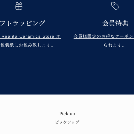
フトラッピング
会員特典
alita Ceramics Store オ
会員様限定のお得なクーポン
ル包装紙にお包み致します。
られます。
Pick up
もり
歴史と技術を
ピックアップ