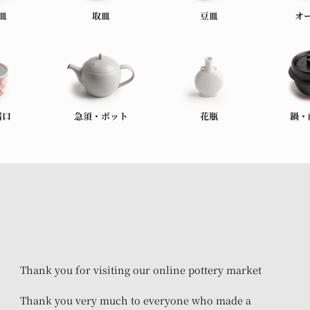
皿
取皿
豆皿
オ
猪口
急須・ポット
花瓶
鍋・
Thank you for visiting our online pottery market
Thank you very much to everyone who made a