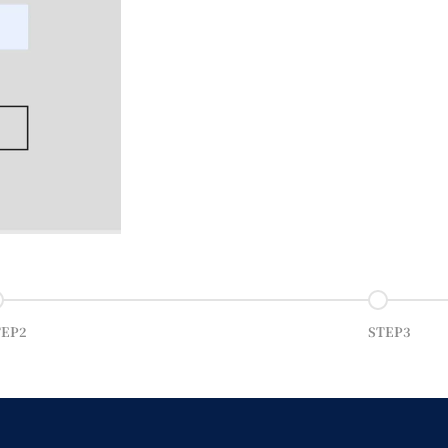
 to item 2
Go to item 
TEP2
STEP3