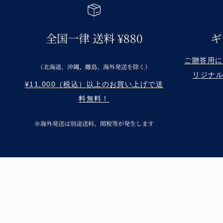
全国一律 送料 ¥880
ギ
ご贈答用に Re
（北海道、沖縄、離島、海外発送を除く）
リジナ
¥11,000（税込）以上のお買い上げで送
料無料！
※海外発送は別途送料、関税等が発生します
呉須の味わいと温