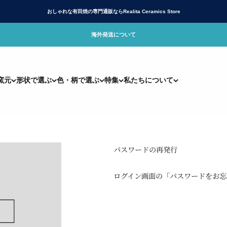
おしゃれな有田焼の専門通販ならRealita Ceramics Store
海外発送について
リアリタ)公式サイト
窯元
形状で選ぶ
色・柄で選ぶ
特集
私たちについて
パスワードの再発行
ログイン画面の「パスワードをお忘