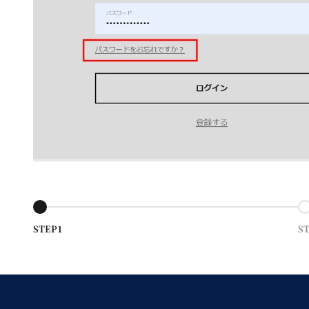
Go to item 1
Go
STEP1
S