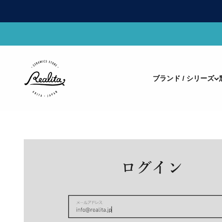
Skip to content
有田焼(ありたやき)の専門通販 Realita Ceramics Store (
ブランド / シリーズ