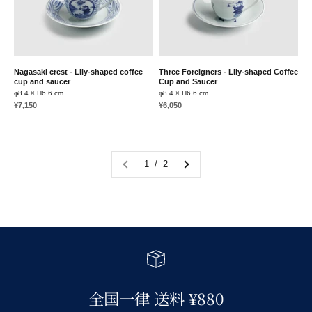
Nagasaki crest - Lily-shaped coffee
Three Foreigners - Lily-shaped Coffee
cup and saucer
Cup and Saucer
φ8.4 × H6.6 cm
φ8.4 × H6.6 cm
Sale price
Sale price
¥7,150
¥6,050
1 / 2
全国一律 送料 ¥880