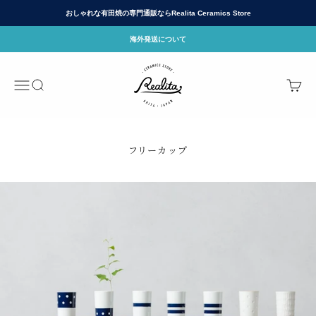
Skip to content
おしゃれな有田焼の専門通販ならRealita Ceramics Store
海外発送について
有田焼(ありたやき)の専門通販 Realita Cera
Menu
Search
Cart
フリーカップ