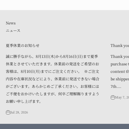
ニュース
夏季休業のお知らせ
Thank you 
誠に勝手ながら、8月13日(木)から8月16日(日)まで夏季
Thank you
休業とさせていただきます。休業前の発送をご希望のお
purchase t
客様は、8月10日(月)までにご注文ください。 ※ご注文
content th
内容や在庫状況などにより、休業前に発送できない場合
be shipped
がございます。あらかじめご了承ください。お客様には
7th....
ご不便をおかけいたしますが、何卒ご理解賜りますよう
May 7, 2
お願い申し上げます。
Jul 28, 2026