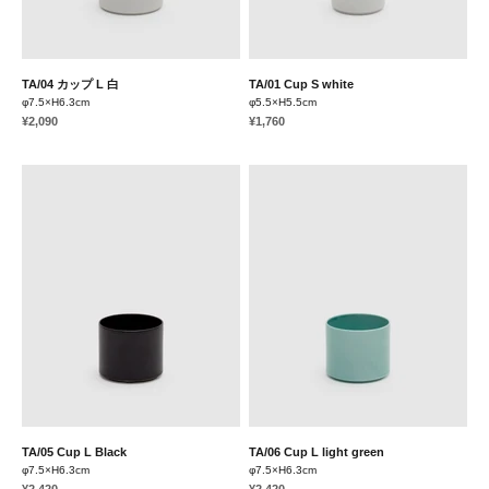
TA/04 カップ L 白
TA/01 Cup S white
φ7.5×H6.3cm
φ5.5×H5.5cm
Sale price
Sale price
¥2,090
¥1,760
TA/05 Cup L Black
TA/06 Cup L light green
φ7.5×H6.3cm
φ7.5×H6.3cm
Sale price
Sale price