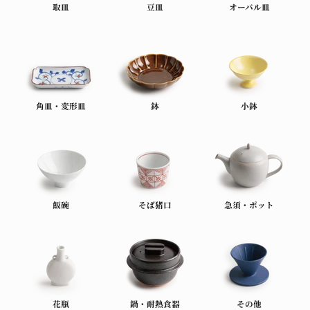
取皿
豆皿
オーバル皿
角皿・変形皿
鉢
小鉢
飯碗
そば猪口
急須・ポット
花瓶
鍋・耐熱食器
その他