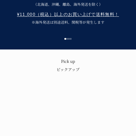
（北海道、沖縄、離島、海外発送を除く）
¥11,000（税込）以上のお買い上げで送料無料！
※海外発送は別途送料、関税等が発生します
Go to item 1
Go to item 2
Go to item 3
Go to item 4
呉須の味わいと温もり
Pick up
ピックアップ
青花