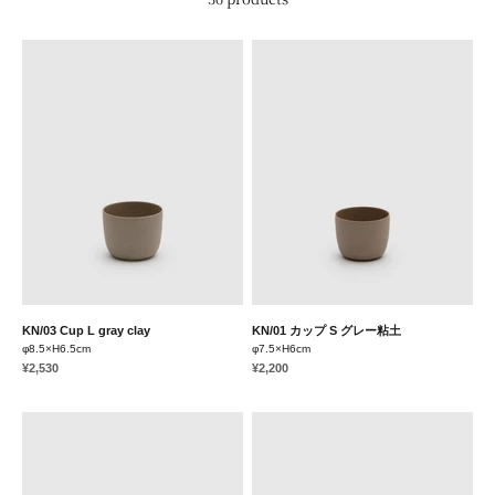
KN/03 Cup L gray clay
KN/01 カップ S グレー粘土
φ8.5×H6.5cm
φ7.5×H6cm
Sale price
Sale price
¥2,530
¥2,200