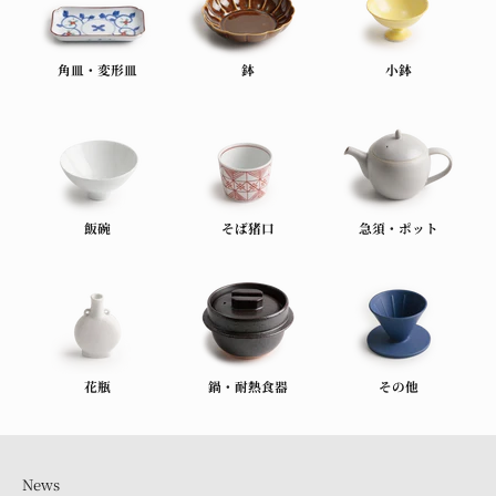
角皿・変形皿
鉢
小鉢
飯碗
そば猪口
急須・ポット
花瓶
鍋・耐熱食器
その他