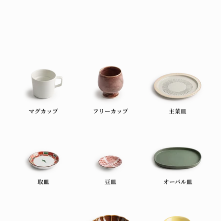
マグカップ
フリーカップ
主菜皿
取皿
豆皿
オーバル皿