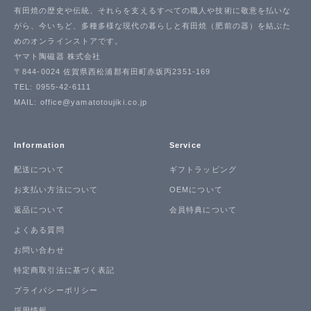
有田焼の歴史や伝統、それらを支えるすべての職人や技術に敬意を払いな
がら、今いちど、多種多様な現代の暮らしと有田焼（肥前の器）を結ぶた
めのオンラインストアです。
ヤマト陶磁器 株式会社
〒844-0024 佐賀県西松浦郡有田町赤坂丙2351-169
TEL: 0955-42-6111
MAIL: office@yamatotoujiki.co.jp
Information
Service
配送について
ギフトラッピング
お支払い方法について
OEMについて
返品について
会員特典について
よくある質問
お問い合わせ
特定商取引法に基づく表記
プライバシーポリシー
採用情報