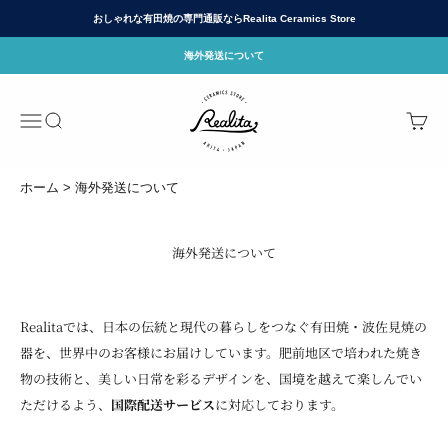
コンテンツへスキップ
おしゃれな有田焼の専門通販ならRealita Ceramics Store
海外発送について
有田焼(ありたやき)の専門通販 Realita Cera
メニュー
検索
カート
ホーム
海外発送について
海外発送について
Realitaでは、日本の伝統と現代の暮らしをつなぐ有田焼・波佐見焼の
器を、世界中のお客様にお届けしています。肥前地区で培われた焼き
物の技術と、美しい日常を彩るデザインを、国境を越えて楽しんでい
ただけるよう、
国際配送サービス
に対応しております。