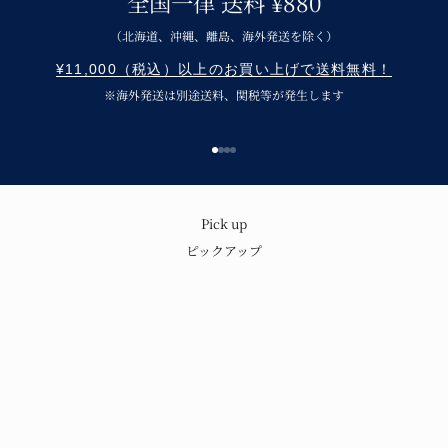
全国一律 送料 ¥880
（北海道、沖縄、離島、海外発送を除く）
¥11,000（税込）以上のお買い上げで送料無料！
※海外発送は別途送料、関税等が発生します
Go to item 1
Go to item 2
Go to item 3
Go to item 4
呉須の味わいと温もり
Pick up
ピックアップ
青花