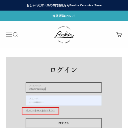
Skip to content
おしゃれな有田焼の専門通販ならRealita Ceramics Store
海外発送について
有田焼(ありたやき)の専門通販 Realita Cera
Menu
Search
Cart