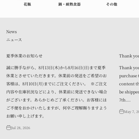
花瓶
鍋・耐熱食器
その他
ニュース
夏季休業のお知らせ
Thank you 
誠に勝手ながら、8月13日(木)から8月16日(日)まで夏季
Thank you
休業とさせていただきます。休業前の発送をご希望のお
purchase t
客様は、8月10日(月)までにご注文ください。 ※ご注文
content th
内容や在庫状況などにより、休業前に発送できない場合
be shipped
がございます。あらかじめご了承ください。お客様には
7th....
ご不便をおかけいたしますが、何卒ご理解賜りますよう
May 7, 2
お願い申し上げます。
Jul 28, 2026