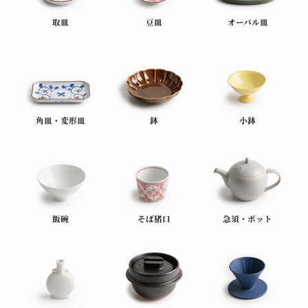
取皿
豆皿
オーバル皿
角皿・変形皿
鉢
小鉢
飯碗
そば猪口
急須・ポット