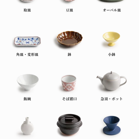
取皿
豆皿
オーバル皿
角皿・変形皿
鉢
小鉢
飯碗
そば猪口
急須・ポット