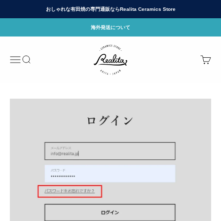
Skip to content
おしゃれな有田焼の専門通販ならRealita Ceramics Store
海外発送について
有田焼(ありたやき)の専門通販 Realita Cera
Menu
Search
Cart