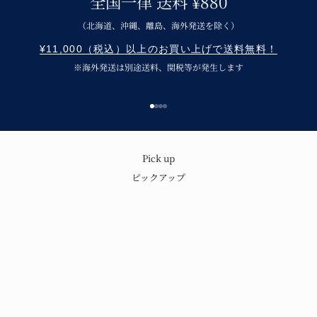
全国一律 送料 ¥880
（北海道、沖縄、離島、海外発送を除く）
¥11,000（税込）以上のお買い上げで送料無料！
※海外発送は別途送料、関税等が発生します
Go to item 1
Go to item 2
Go to item 3
Go to item 4
呉須の味わいと温もり
Pick up
ピックアップ
青花