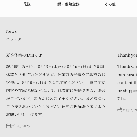
花瓶
鍋・耐熱食器
その他
ニュース
夏季休業のお知らせ
Thank you 
誠に勝手ながら、8月13日(木)から8月16日(日)まで夏季
Thank you
休業とさせていただきます。休業前の発送をご希望のお
purchase t
客様は、8月10日(月)までにご注文ください。 ※ご注文
content th
内容や在庫状況などにより、休業前に発送できない場合
be shipped
がございます。あらかじめご了承ください。お客様には
7th....
ご不便をおかけいたしますが、何卒ご理解賜りますよう
May 7, 2
お願い申し上げます。
Jul 28, 2026