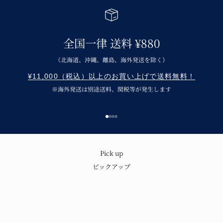
全国一律 送料 ¥880
（北海道、沖縄、離島、海外発送を除く）
¥11,000（税込）以上のお買い上げで送料無料！
※海外発送は別途送料、関税等が発生します
Go to item 1
Go to item 2
Go to item 3
Go to item 4
呉須の味わいと温もり
Pick up
ピックアップ
青花