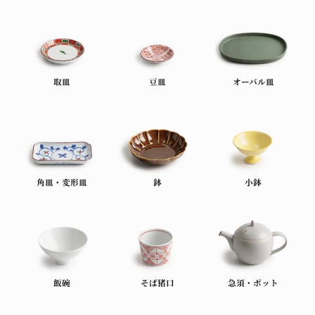
取皿
豆皿
オーバル皿
角皿・変形皿
鉢
小鉢
飯碗
そば猪口
急須・ポット