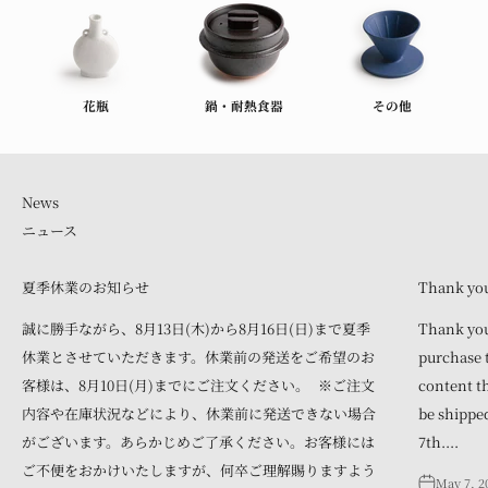
花瓶
鍋・耐熱食器
その他
ニュース
夏季休業のお知らせ
Thank you 
誠に勝手ながら、8月13日(木)から8月16日(日)まで夏季
Thank you
休業とさせていただきます。休業前の発送をご希望のお
purchase t
客様は、8月10日(月)までにご注文ください。 ※ご注文
content th
内容や在庫状況などにより、休業前に発送できない場合
be shipped
がございます。あらかじめご了承ください。お客様には
7th....
ご不便をおかけいたしますが、何卒ご理解賜りますよう
May 7, 2