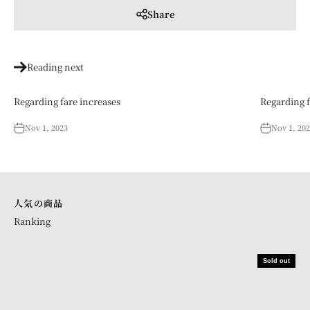
Share
Reading next
Regarding fare increases
Regarding f
Nov 1, 2023
Nov 1, 20
人気の商品
Sold out