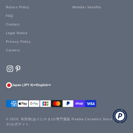
Return Policy
Member benefits
FAQ
Contact
Legal Notice
Privacy Policy
Careers
Japan (JPY ¥)
English
© 2026, 有田焼(ありたやき)の専門通販 Realita Ceramics Store (リアリ
タ)公式サイト.