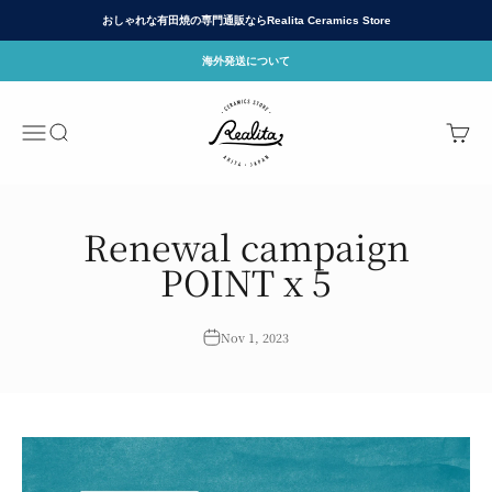
Skip to content
おしゃれな有田焼の専門通販ならRealita Ceramics Store
海外発送について
有田焼(ありたやき)の専門通販 Realita Cera
Menu
Search
Cart
Renewal campaign
POINT x 5
Nov 1, 2023