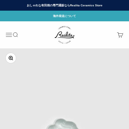
コンテンツへスキップ
おしゃれな有田焼の専門通販ならRealita Ceramics Store
海外発送について
有田焼(ありたやき)の専門通販 Realita Cera
メニュー
検索
カート
ズームイン