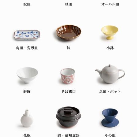
取皿
豆皿
オーバル皿
角皿・変形皿
鉢
小鉢
飯碗
そば猪口
急須・ポット
花瓶
鍋・耐熱食器
その他