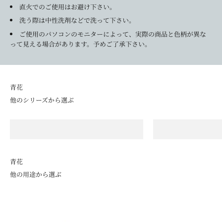
直火でのご使用はお避け下さい。
洗う際は中性洗剤などで洗って下さい。
ご使用のパソコンのモニターによって、実際の商品と色柄が異な
って見える場合があります。予めご了承下さい。
他のシリーズから選ぶ
青花の定番
モダ
長崎紋
江
青花
他の用途から選ぶ