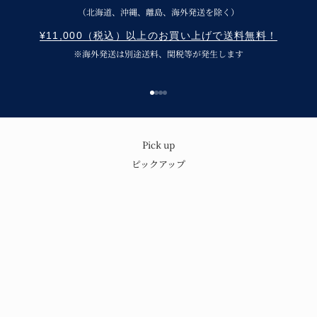
（北海道、沖縄、離島、海外発送を除く）
¥11,000（税込）以上のお買い上げで送料無料！
※海外発送は別途送料、関税等が発生します
I18n Error: Missing interpolation v
I18n Error: Missing interpolation 
I18n Error: Missing interpolation
I18n Error: Missing interpolatio
呉須の味わいと温もり
Pick up
ピックアップ
青花