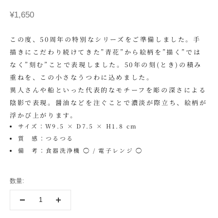
セール価格
¥1,650
この度、50周年の特別なシリーズをご準備しました。手
描きにこだわり続けてきた”青花”から絵柄を”描く”では
なく”刻む”ことで表現しました。50年の刻(とき)の積み
重ねを、この小さなうつわに込めました。
異人さんや船といった代表的なモチーフを彫の深さによる
陰影で表現。醤油などを注ぐことで濃淡が際立ち、絵柄が
浮かび上がります。
サイズ：W9.5 × D7.5 × H1.8 cm
質 感：つるつる
備 考：食器洗浄機 ◯ / 電子レンジ ◯
数量: