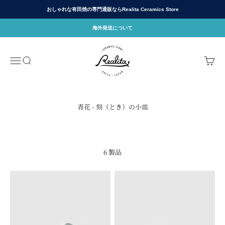
コンテンツへスキップ
おしゃれな有田焼の専門通販ならRealita Ceramics Store
海外発送について
有田焼(ありたやき)の専門通販 Realita Cera
メニュー
検索
カート
6 製品