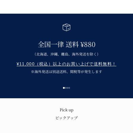
全国一律 送料 ¥880
（北海道、沖縄、離島、海外発送を除く）
¥11,000（税込）以上のお買い上げで送料無料！
※海外発送は別途送料、関税等が発生します
I18n Error: Missing interpolation v
I18n Error: Missing interpolation 
I18n Error: Missing interpolation
I18n Error: Missing interpolatio
呉須の味わいと温もり
Pick up
ピックアップ
青花