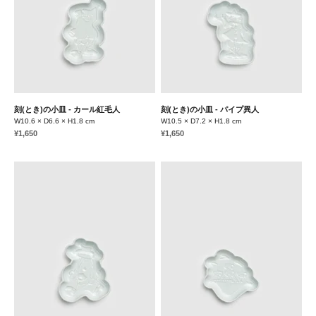
刻(とき)の小皿 - カール紅毛人
刻(とき)の小皿 - パイプ異人
W10.6 × D6.6 × H1.8 cm
W10.5 × D7.2 × H1.8 cm
セール価格
セール価格
¥1,650
¥1,650