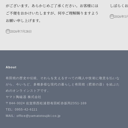
がございます。あらかじめご了承ください。お客様には
しばらく
ご不便をおかけいたしますが、何卒ご理解賜りますよう
2026年5
お願い申し上げます。
2026年7月28日
About
有田焼の歴史や伝統、それらを支えるすべての職人や技術に敬意を払いな
がら、今いちど、多種多様な現代の暮らしと有田焼（肥前の器）を結ぶた
めのオンラインストアです。
ヤマト陶磁器 株式会社
〒844-0024 佐賀県西松浦郡有田町赤坂丙2351-169
TEL: 0955-42-6111
MAIL: office@yamatotoujiki.co.jp