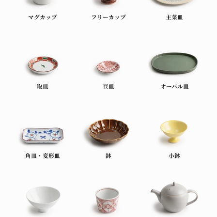
マグカップ
フリーカップ
主菜皿
取皿
豆皿
オーバル皿
角皿・変形皿
鉢
小鉢