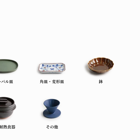
ーバル皿
角皿・変形皿
鉢
耐熱食器
その他