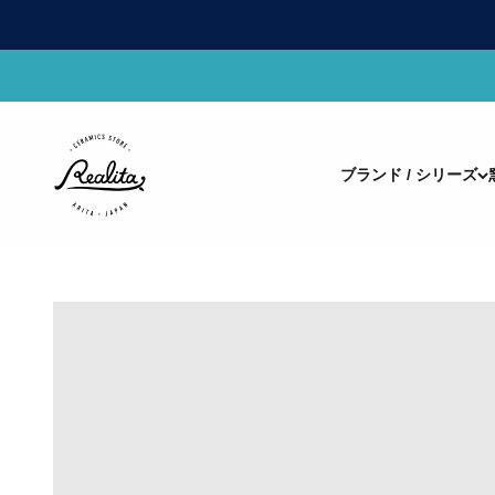
コンテンツへスキップ
有田焼(ありたやき)の専門通販 Realita Ceramics Store (
ブランド / シリーズ