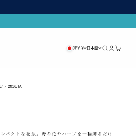
検索
ログイン
カート
JPY ¥
日本語
6/
›
2016/TA
コンパクトな花瓶。野の花やハーブを一輪飾るだけ