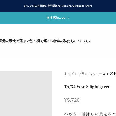
おしゃれな有田焼の専門通販ならRealita Ceramics Store
海外発送について
リアリタ)公式サイト
窯元
形状で選ぶ
色・柄で選ぶ
特集
私たちについて
トップ
›
ブランド / シリーズ
›
201
TA/34 Vase S light green
セール価格
¥5,720
小さな一輪挿しに最適な