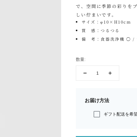
で、空間に季節の彩りを
しい佇まいです。
サイズ：φ10×H10cm
質 感：つるつる
備 考：食器洗浄機 ◯ /
数量:
お届け方法
ギフト配送を希