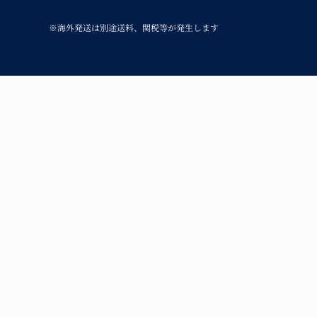
※海外発送は別途送料、関税等が発生します
呉須の味わいと温
青花