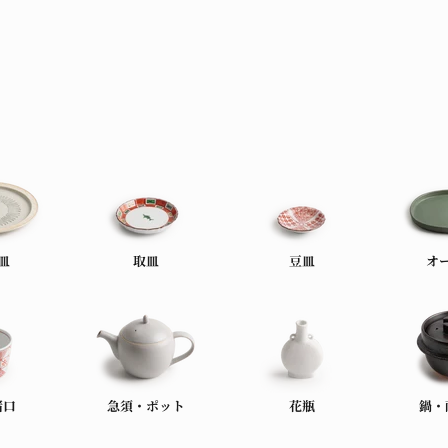
皿
取皿
豆皿
オ
猪口
急須・ポット
花瓶
鍋・