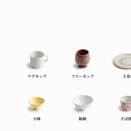
マグカップ
フリーカップ
主菜
小鉢
飯碗
そば