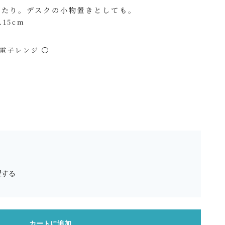
ったり。デスクの小物置きとしても。
.15cm
 電子レンジ ◯
望する
カートに追加