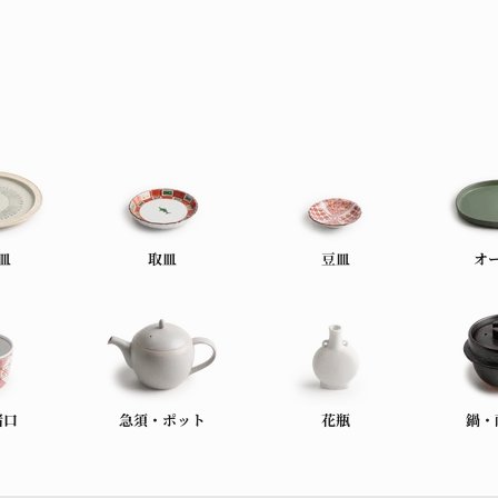
皿
取皿
豆皿
オ
猪口
急須・ポット
花瓶
鍋・