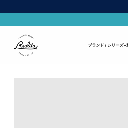
コンテンツへスキップ
有田焼(ありたやき)の専門通販 Realita Ceramics Store (
ブランド / シリーズ