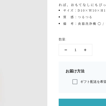
れば、おもてなしにもぴ
サイズ：D10×W10×H1
質 感：つるつる
備 考：食器洗浄機 ◯ /
数量:
お届け方法
ギフト配送を希