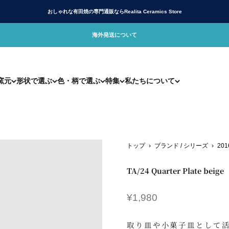
おしゃれな有田焼の専門通販ならRealita Ceramics Store
海外発送について
リアリタ)公式サイト
窯元
形状で選ぶ
色・柄で選ぶ
特集
私たちについて
トップ
›
ブランド / シリーズ
›
201
TA/24 Quarter Plate beige
セール価格
¥1,980
取り皿や小菓子皿として