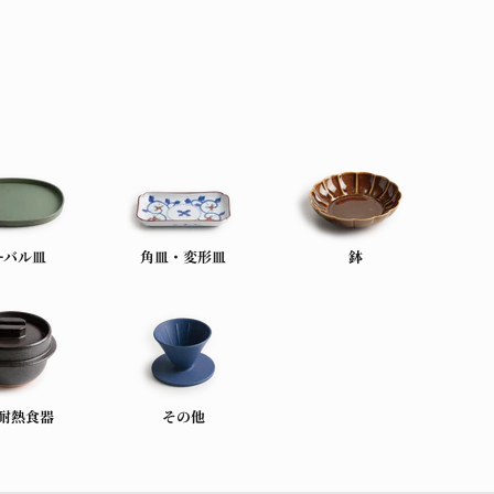
ーバル皿
角皿・変形皿
鉢
耐熱食器
その他