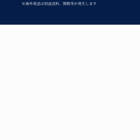
※海外発送は別途送料、関税等が発生します
呉須の味わいと温
青花