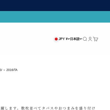
検索
ログイン
カート
JPY ¥
日本語
6/
›
2016/TA
活躍します。数枚並べてタパスやおつまみを盛り付け