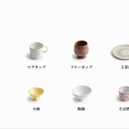
マグカップ
フリーカップ
主菜
小鉢
飯碗
そば