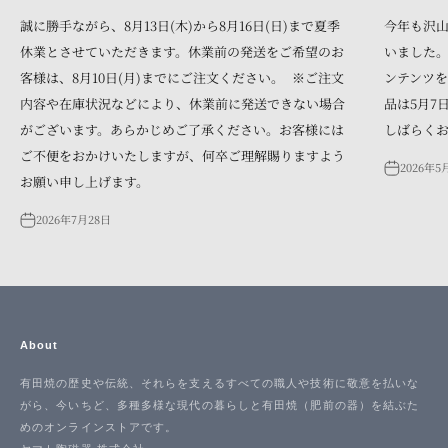
誠に勝手ながら、8月13日(木)から8月16日(日)まで夏季
今年も沢
休業とさせていただきます。休業前の発送をご希望のお
いました。
客様は、8月10日(月)までにご注文ください。 ※ご注文
ンテンツを
内容や在庫状況などにより、休業前に発送できない場合
品は5月7
がございます。あらかじめご了承ください。お客様には
しばらく
ご不便をおかけいたしますが、何卒ご理解賜りますよう
2026年5
お願い申し上げます。
2026年7月28日
About
有田焼の歴史や伝統、それらを支えるすべての職人や技術に敬意を払いな
がら、今いちど、多種多様な現代の暮らしと有田焼（肥前の器）を結ぶた
めのオンラインストアです。