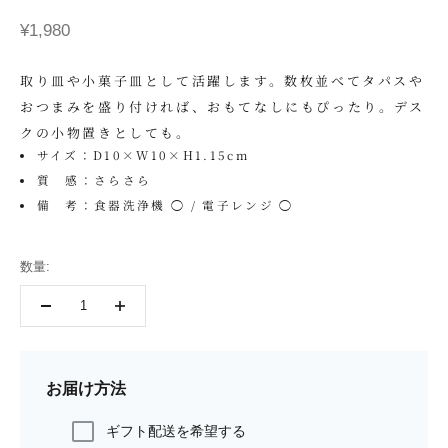
セール価格
¥1,980
取り皿や小菓子皿として活躍します。数枚並べてタパスや
おつまみを盛り付ければ、おもてなしにもぴったり。デス
クの小物置きとしても。
サイズ：D10×W10×H1.15cm
質 感：さらさら
備 考：食器洗浄機 ◯ / 電子レンジ ◯
数量:
お届け方法
ギフト配送を希望する