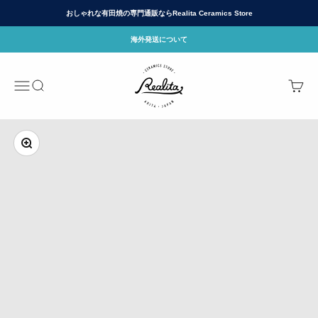
コンテンツへスキップ
おしゃれな有田焼の専門通販ならRealita Ceramics Store
海外発送について
有田焼(ありたやき)の専門通販 Realita Cera
メニュー
検索
カート
ズームイン