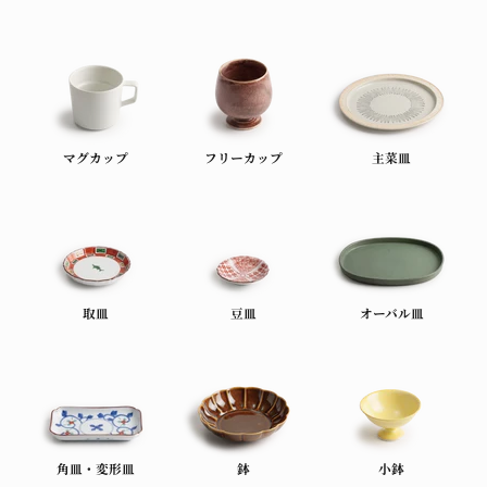
マグカップ
フリーカップ
主菜皿
取皿
豆皿
オーバル皿
角皿・変形皿
鉢
小鉢