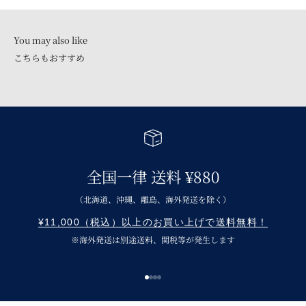
こちらもおすすめ
全国一律 送料 ¥880
（北海道、沖縄、離島、海外発送を除く）
¥11,000（税込）以上のお買い上げで送料無料！
※海外発送は別途送料、関税等が発生します
I18n Error: Missing interpolation v
I18n Error: Missing interpolation 
I18n Error: Missing interpolation
I18n Error: Missing interpolatio