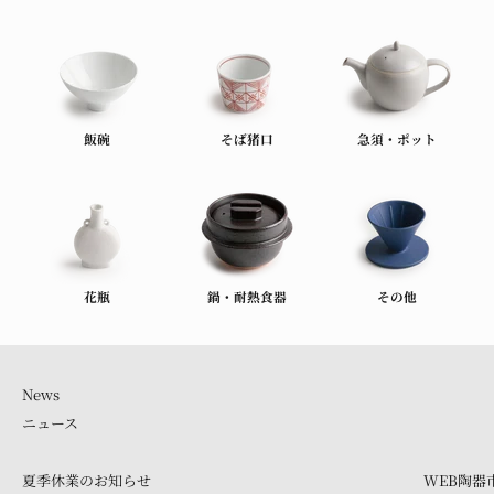
飯碗
そば猪口
急須・ポット
花瓶
鍋・耐熱食器
その他
ニュース
夏季休業のお知らせ
WEB陶器