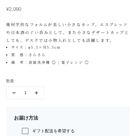
セール価格
¥2,090
幾何学的なフォルムが美しい小さなカップ。エスプレッソ
や日本酒のぐい呑みとして、また小さなデザートカップと
しても。デスクでは小物入れとしても活躍します。
サイズ：φ5.5×H5.5cm
質 感：さらさら
備 考：食器洗浄機 ◯ / 電子レンジ ◯
数量:
お届け方法
ギフト配送を希望する