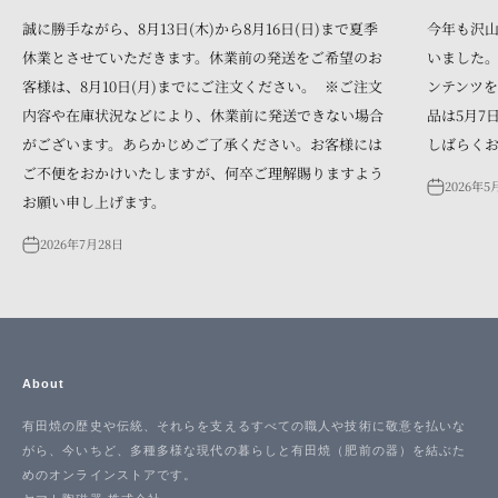
誠に勝手ながら、8月13日(木)から8月16日(日)まで夏季
今年も沢
休業とさせていただきます。休業前の発送をご希望のお
いました。
客様は、8月10日(月)までにご注文ください。 ※ご注文
ンテンツを
内容や在庫状況などにより、休業前に発送できない場合
品は5月7
がございます。あらかじめご了承ください。お客様には
しばらく
ご不便をおかけいたしますが、何卒ご理解賜りますよう
2026年5
お願い申し上げます。
2026年7月28日
About
有田焼の歴史や伝統、それらを支えるすべての職人や技術に敬意を払いな
がら、今いちど、多種多様な現代の暮らしと有田焼（肥前の器）を結ぶた
めのオンラインストアです。