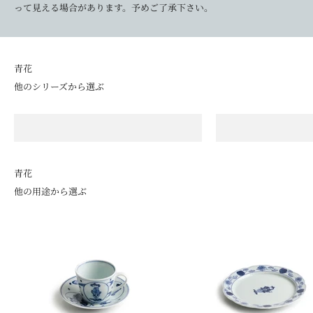
って見える場合があります。予めご了承下さい。
他のシリーズから選ぶ
青花の定番
モダ
長崎紋
江
青花
他の用途から選ぶ