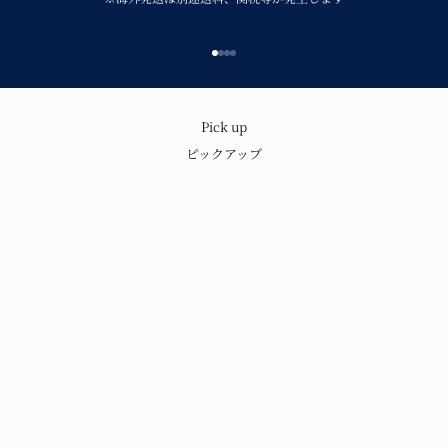
I18n Error: Missing interpolation v
I18n Error: Missing interpolation 
I18n Error: Missing interpolation
I18n Error: Missing interpolatio
呉須の味わいと温もり
Pick up
ピックアップ
青花