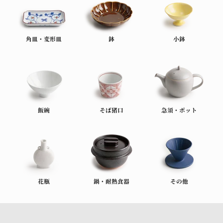
角皿・変形皿
鉢
小鉢
飯碗
そば猪口
急須・ポット
花瓶
鍋・耐熱食器
その他