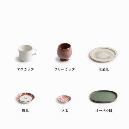
マグカップ
フリーカップ
主菜皿
取皿
豆皿
オーバル皿