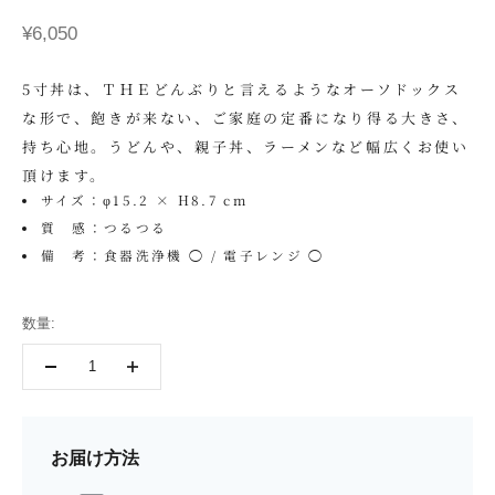
セール価格
¥6,050
5寸丼は、ＴＨＥどんぶりと言えるようなオーソドックス
な形で、飽きが来ない、ご家庭の定番になり得る大きさ、
持ち心地。うどんや、親子丼、ラーメンなど幅広くお使い
頂けます。
サイズ：φ15.2 × H8.7 cm
質 感：つるつる
備 考：食器洗浄機 ◯ / 電子レンジ ◯
数量:
お届け方法