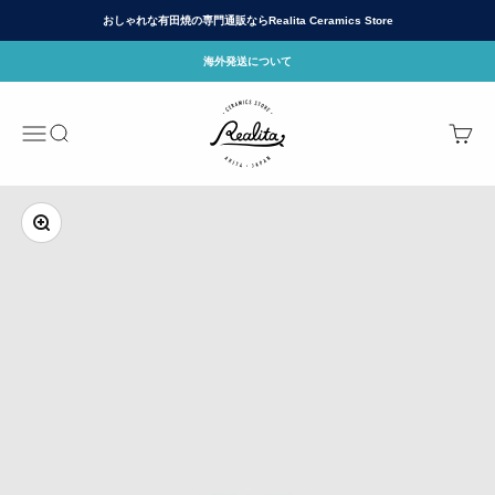
コンテンツへスキップ
おしゃれな有田焼の専門通販ならRealita Ceramics Store
海外発送について
有田焼(ありたやき)の専門通販 Realita Cera
メニュー
検索
カート
ズームイン