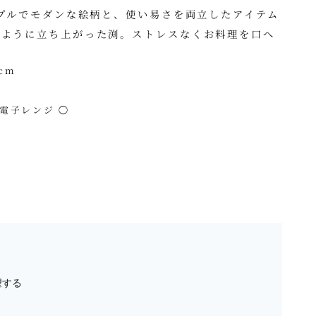
ンプルでモダンな絵柄と、使い易さを両立したアイテム
いように立ち上がった渕。ストレスなくお料理を口へ
 cm
 電子レンジ ◯
望する