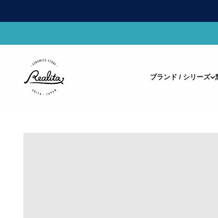
コンテンツへスキップ
有田焼(ありたやき)の専門通販 Realita Ceramics Store (
ブランド / シリーズ