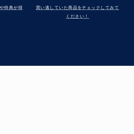
や特典が得
買い逃していた商品をチェックしてみて
ください！
継承する、グローバルブランド
2016/