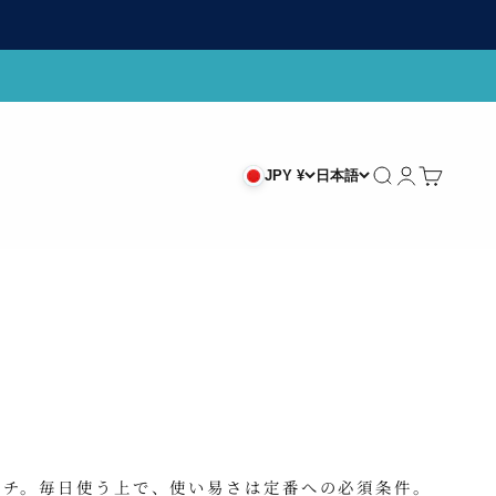
検索
ログイン
カート
JPY ¥
日本語
タチ。毎日使う上で、使い易さは定番への必須条件。