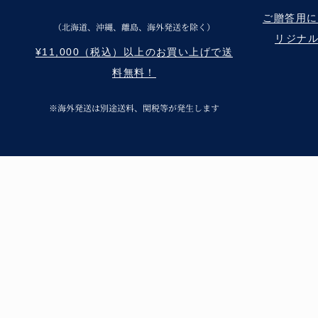
ご贈答用に Re
（北海道、沖縄、離島、海外発送を除く）
リジナ
¥11,000（税込）以上のお買い上げで送
料無料！
※海外発送は別途送料、関税等が発生します
呉須の味わいと温
青花