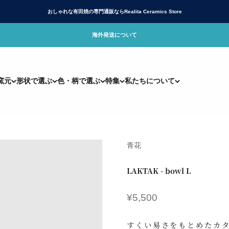
おしゃれな有田焼の専門通販ならRealita Ceramics Store
海外発送について
リアリタ)公式サイト
窯元
形状で選ぶ
色・柄で選ぶ
特集
私たちについて
青花
LAKTAK - bowl L
セール価格
¥5,500
すくい易さをもとめたカ