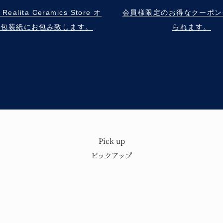
alita Ceramics Store オ
会員様限定のお得なクーポン
ル包装紙にお包み致します。
られます。
Pick up
もり
歴史と技術を
ピックアップ