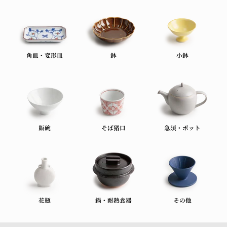
角皿・変形皿
鉢
小鉢
飯碗
そば猪口
急須・ポット
花瓶
鍋・耐熱食器
その他