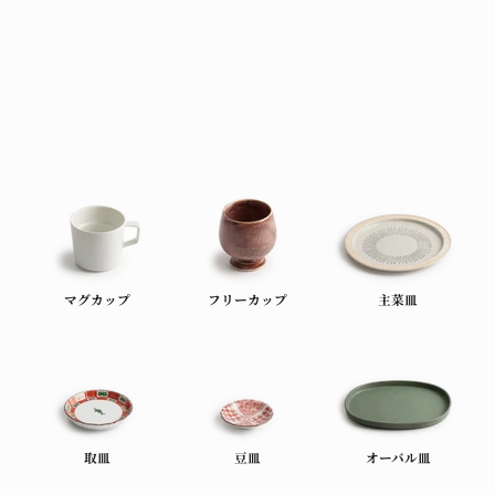
マグカップ
フリーカップ
主菜皿
取皿
豆皿
オーバル皿