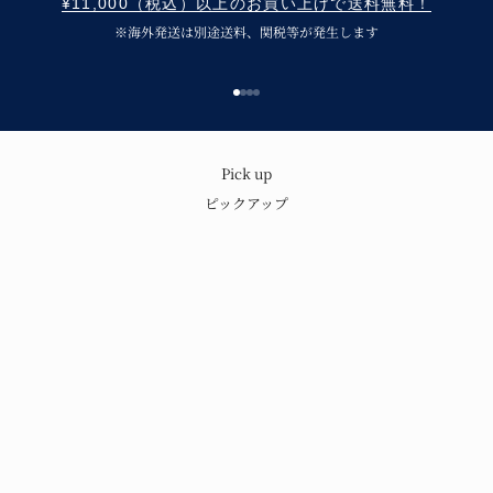
¥11,000（税込）以上のお買い上げで送料無料！
※海外発送は別途送料、関税等が発生します
I18n Error: Missing interpolation v
I18n Error: Missing interpolation 
I18n Error: Missing interpolation
I18n Error: Missing interpolatio
呉須の味わいと温もり
Pick up
ピックアップ
青花