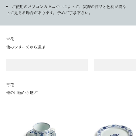
ご使用のパソコンのモニターによって、実際の商品と色柄が異な
って見える場合があります。予めご了承下さい。
他のシリーズから選ぶ
青花の定番
モダ
長崎紋
江
青花
他の用途から選ぶ