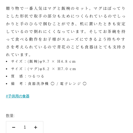
贈り物で一番人気はマグと飯椀のセット。マグはぽってり
とした形状で取手の部分も太めにつくられているのでしっ
かりと手のひらで掴むことができ、机に置いたときも安定
しているので倒れにくくなっています。そしてお茶碗を持
って食べる動作をお子様がスムーズにできるよう持ちやす
さを考えられているので青花のこども食器はとても支持さ
れています。
サイズ：(飯椀)φ9.7 × H4.8 cm
サイズ：(マグ)φ8.2 × H7.0 cm
質 感：つるつる
備 考：食器洗浄機 ◯ / 電子レンジ ◯
#子供用の食器
数量: