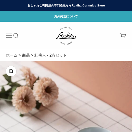
コンテンツへスキップ
おしゃれな有田焼の専門通販ならRealita Ceramics Store
海外発送について
有田焼(ありたやき)の専門通販 Realita Cera
メニュー
検索
カート
ホーム
商品
紅毛人 - 2点セット
ズームイン