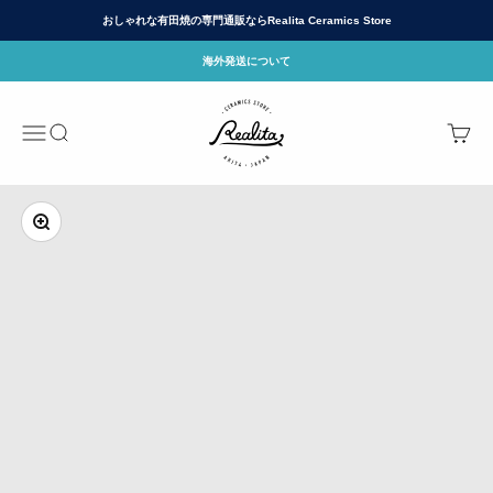
コンテンツへスキップ
おしゃれな有田焼の専門通販ならRealita Ceramics Store
海外発送について
有田焼(ありたやき)の専門通販 Realita Cera
メニュー
検索
カート
ズームイン