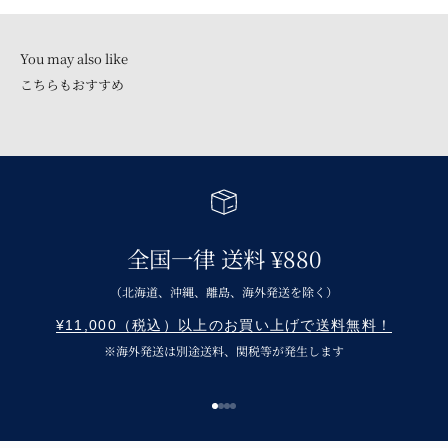
こちらもおすすめ
全国一律 送料 ¥880
（北海道、沖縄、離島、海外発送を除く）
¥11,000（税込）以上のお買い上げで送料無料！
※海外発送は別途送料、関税等が発生します
I18n Error: Missing interpolation v
I18n Error: Missing interpolation 
I18n Error: Missing interpolation
I18n Error: Missing interpolatio