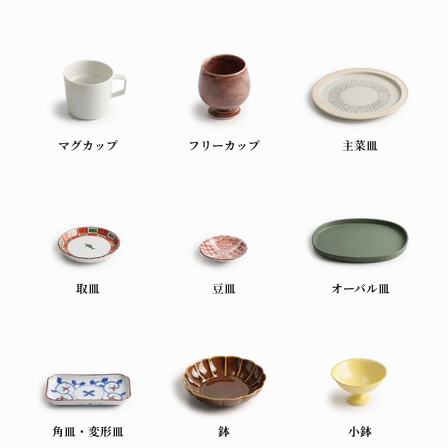
マグカップ
フリーカップ
主菜皿
取皿
豆皿
オーバル皿
角皿・変形皿
鉢
小鉢