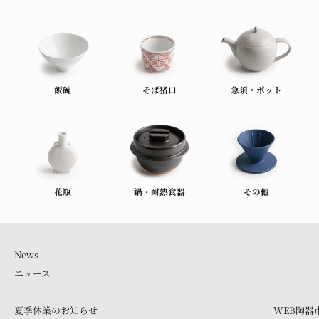
飯碗
そば猪口
急須・ポット
花瓶
鍋・耐熱食器
その他
ニュース
夏季休業のお知らせ
WEB陶器