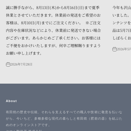
誠に勝手ながら、8月13日(木)から8月16日(日)まで夏季
今年も沢
休業とさせていただきます。休業前の発送をご希望のお
いました。
客様は、8月10日(月)までにご注文ください。 ※ご注文
ンテンツを
内容や在庫状況などにより、休業前に発送できない場合
品は5月7
がございます。あらかじめご了承ください。お客様には
しばらく
ご不便をおかけいたしますが、何卒ご理解賜りますよう
2026年5
お願い申し上げます。
2026年7月28日
About
有田焼の歴史や伝統、それらを支えるすべての職人や技術に敬意を払いな
がら、今いちど、多種多様な現代の暮らしと有田焼（肥前の器）を結ぶた
めのオンラインストアです。