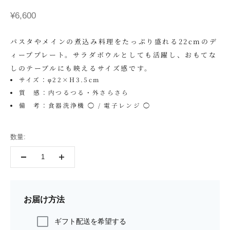
セール価格
¥6,600
パスタやメインの煮込み料理をたっぷり盛れる22cmのデ
ィーププレート。サラダボウルとしても活躍し、おもてな
しのテーブルにも映えるサイズ感です。
サイズ：φ22×H3.5cm
質 感：内つるつる・外さらさら
備 考：食器洗浄機 ◯ / 電子レンジ ◯
数量:
お届け方法
ギフト配送を希望する