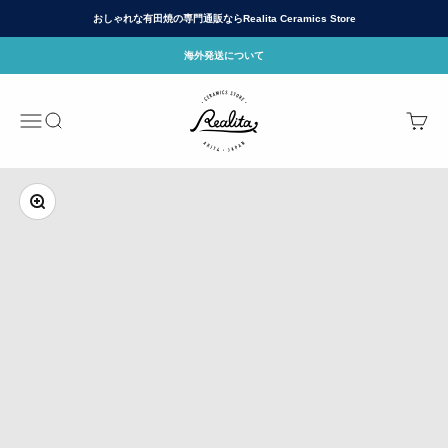
コンテンツへスキップ
おしゃれな有田焼の専門通販ならRealita Ceramics Store
海外発送について
有田焼(ありたやき)の専門通販 Realita Cera
メニュー
検索
カート
ズームイン