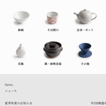
飯碗
そば猪口
急須・ポット
花瓶
鍋・耐熱食器
その他
ニュース
夏季休業のお知らせ
WEB陶器