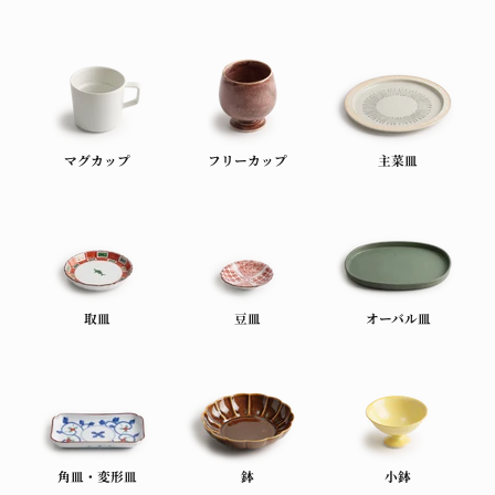
マグカップ
フリーカップ
主菜皿
取皿
豆皿
オーバル皿
角皿・変形皿
鉢
小鉢