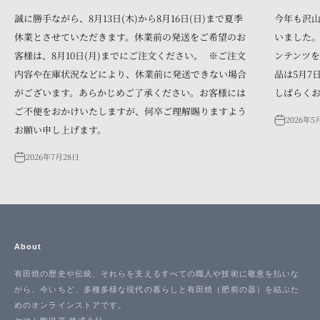
誠に勝手ながら、8月13日(木)から8月16日(日)まで夏季
今年も沢
休業とさせていただきます。休業前の発送をご希望のお
いました。
客様は、8月10日(月)までにご注文ください。 ※ご注文
ンテンツを
内容や在庫状況などにより、休業前に発送できない場合
品は5月7
がございます。あらかじめご了承ください。お客様には
しばらく
ご不便をおかけいたしますが、何卒ご理解賜りますよう
2026年5
お願い申し上げます。
2026年7月28日
About
有田焼の歴史や伝統、それらを支えるすべての職人や技術に敬意を払いな
がら、今いちど、多種多様な現代の暮らしと有田焼（肥前の器）を結ぶた
めのオンラインストアです。