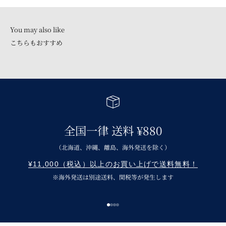
こちらもおすすめ
全国一律 送料 ¥880
（北海道、沖縄、離島、海外発送を除く）
¥11,000（税込）以上のお買い上げで送料無料！
※海外発送は別途送料、関税等が発生します
I18n Error: Missing interpolation v
I18n Error: Missing interpolation 
I18n Error: Missing interpolation
I18n Error: Missing interpolatio