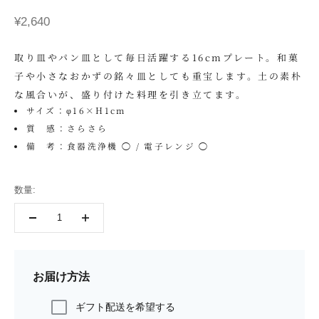
セール価格
¥2,640
取り皿やパン皿として毎日活躍する16cmプレート。和菓
子や小さなおかずの銘々皿としても重宝します。土の素朴
な風合いが、盛り付けた料理を引き立てます。
サイズ：φ16×H1cm
質 感：さらさら
備 考：食器洗浄機 ◯ / 電子レンジ ◯
数量:
お届け方法
ギフト配送を希望する