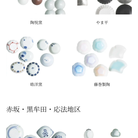
陶悦窯
やま平
晧洋窯
藤巻製陶