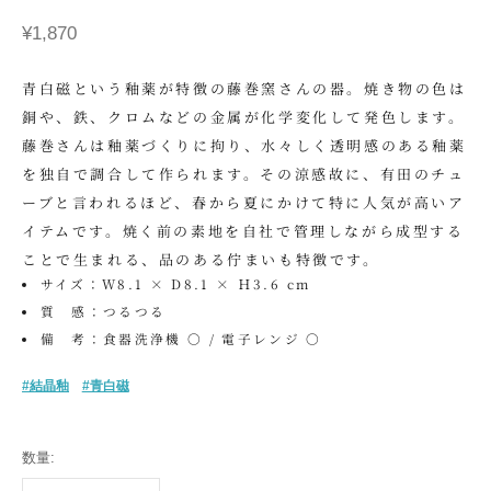
セール価格
¥1,870
青白磁という釉薬が特徴の藤巻窯さんの器。焼き物の色は
銅や、鉄、クロムなどの金属が化学変化して発色します。
藤巻さんは釉薬づくりに拘り、水々しく透明感のある釉薬
を独自で調合して作られます。その涼感故に、有田のチュ
ーブと言われるほど、春から夏にかけて特に人気が高いア
イテムです。焼く前の素地を自社で管理しながら成型する
ことで生まれる、品のある佇まいも特徴です。
サイズ：W8.1 × D8.1 × Ｈ3.6 cm
質 感：つるつる
備 考：食器洗浄機 〇 / 電子レンジ 〇
#結晶釉
#青白磁
数量: