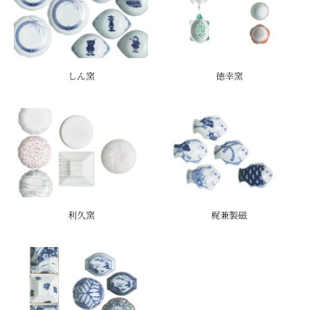
しん窯
徳幸窯
利久窯
梶兼製磁