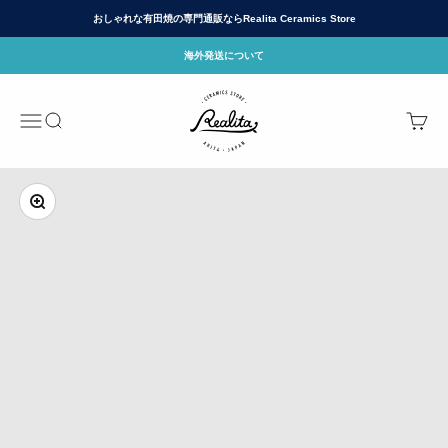
コンテンツへスキップ
おしゃれな有田焼の専門通販ならRealita Ceramics Store
海外発送について
有田焼(ありたやき)の専門通販 Realita Cera
メニュー
検索
カート
ズームイン