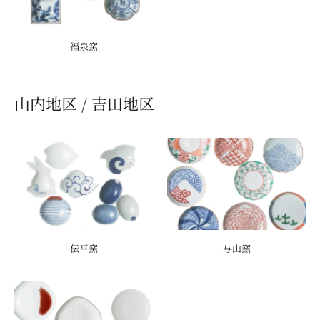
福泉窯
伝平窯
与山窯