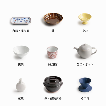
角皿・変形皿
鉢
小鉢
飯碗
そば猪口
急須・ポット
花瓶
鍋・耐熱食器
その他