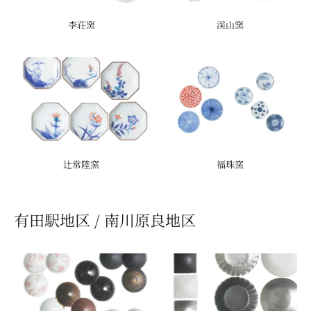
李荘窯
渓山窯
辻常陸窯
福珠窯