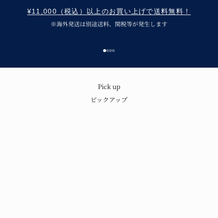
¥11,000（税込）以上のお買い上げで送料無料！
※海外発送は別途送料、関税等が発生します
I18n Error: Missing interpolation v
I18n Error: Missing interpolation 
I18n Error: Missing interpolation
I18n Error: Missing interpolatio
呉須の味わいと温もり
Pick up
ピックアップ
青花