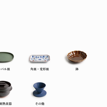
ーバル皿
角皿・変形皿
鉢
耐熱食器
その他