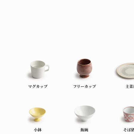
マグカップ
フリーカップ
主菜
小鉢
飯碗
そば