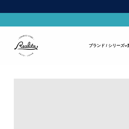
コンテンツへスキップ
有田焼(ありたやき)の専門通販 Realita Ceramics Store (
ブランド / シリーズ