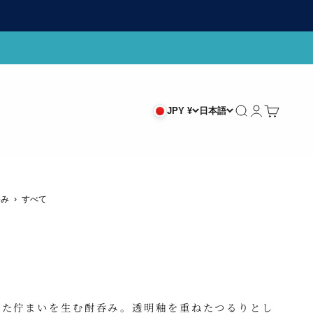
検索
ログイン
カート
JPY ¥
日本語
呑み
›
すべて
した佇まいを生む酎呑み。透明釉を重ねたつるりとし