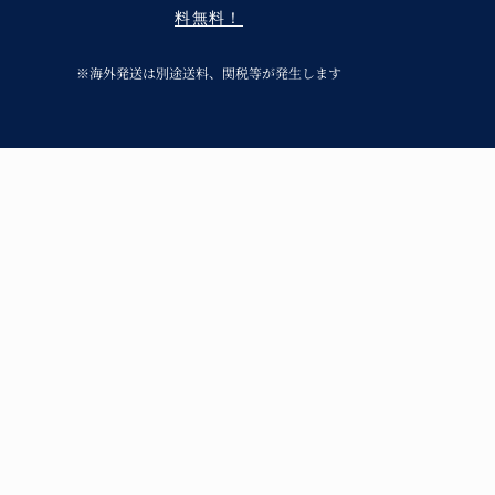
料無料！
※海外発送は別途送料、関税等が発生します
呉須の味わいと温
青花