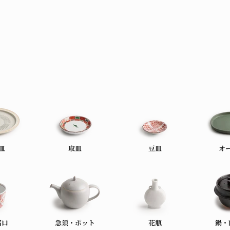
皿
取皿
豆皿
オ
猪口
急須・ポット
花瓶
鍋・