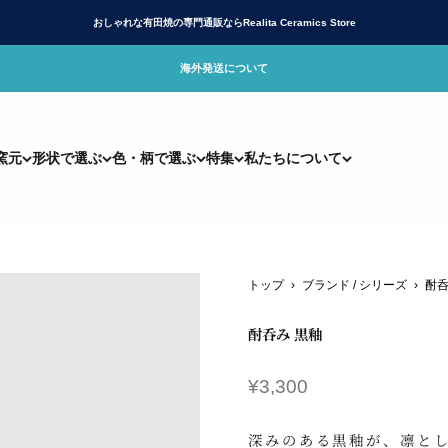
おしゃれな有田焼の専門通販ならRealita Ceramics Store
海外発送について
リアリタ)公式サイト
窯元
形状で選ぶ
色・柄で選ぶ
特集
私たちについて
トップ
›
ブランド / シリーズ
›
酎
酎呑み 黒釉
セール価格
¥3,300
深みのある黒釉が、凛と