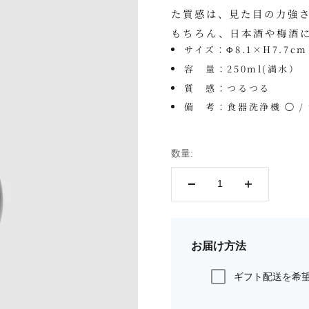
た質感は、見た目の力強
もちろん、日本酒や梅酒
サイズ：Φ8.1×H7.7cm
容 量：250ml(満水）
質 感：つるつる
備 考：食器洗浄機 ◯ /
数量:
お届け方法
ギフト配送を希