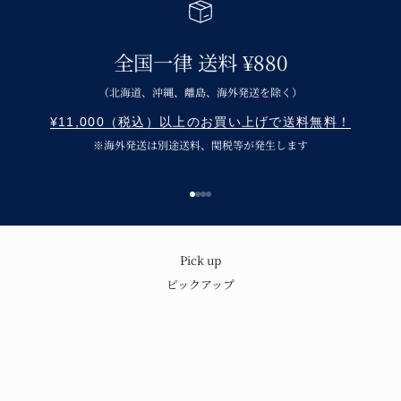
全国一律 送料 ¥880
（北海道、沖縄、離島、海外発送を除く）
¥11,000（税込）以上のお買い上げで送料無料！
※海外発送は別途送料、関税等が発生します
I18n Error: Missing interpolation v
I18n Error: Missing interpolation 
I18n Error: Missing interpolation
I18n Error: Missing interpolatio
呉須の味わいと温もり
Pick up
ピックアップ
青花