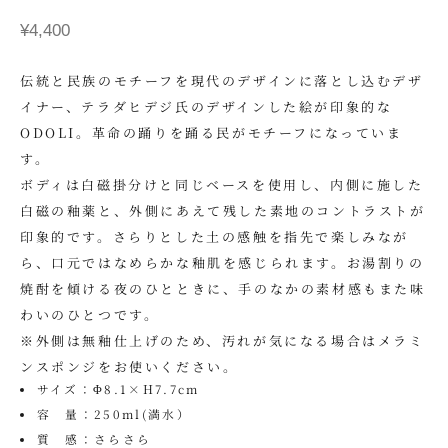
セール価格
¥4,400
伝統と民族のモチーフを現代のデザインに落とし込むデザ
イナー、テラダヒデジ氏のデザインした絵が印象的な
ODOLI。革命の踊りを踊る民がモチーフになっていま
す。
ボディは白磁掛分けと同じベースを使用し、内側に施した
白磁の釉薬と、外側にあえて残した素地のコントラストが
印象的です。さらりとした土の感触を指先で楽しみなが
ら、口元ではなめらかな釉肌を感じられます。お湯割りの
焼酎を傾ける夜のひとときに、手のなかの素材感もまた味
わいのひとつです。
※外側は無釉仕上げのため、汚れが気になる場合はメラミ
ンスポンジをお使いください。
サイズ：Φ8.1×H7.7cm
容 量：250ml(満水）
質 感：さらさら