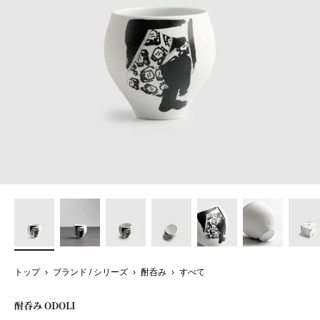
トップ
›
ブランド / シリーズ
›
酎呑み
›
すべて
酎呑み ODOLI