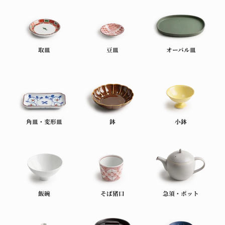
取皿
豆皿
オーバル皿
角皿・変形皿
鉢
小鉢
飯碗
そば猪口
急須・ポット