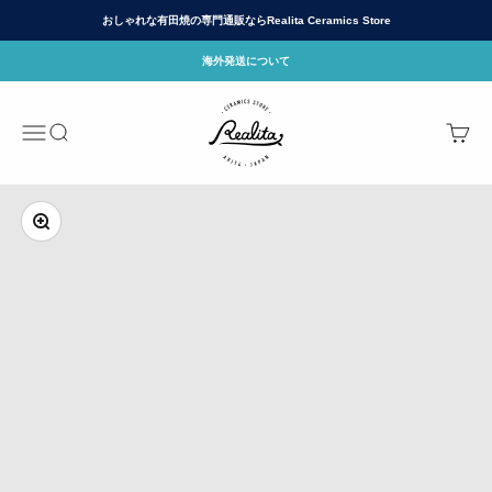
コンテンツへスキップ
おしゃれな有田焼の専門通販ならRealita Ceramics Store
海外発送について
有田焼(ありたやき)の専門通販 Realita Cera
メニュー
検索
カート
ズームイン