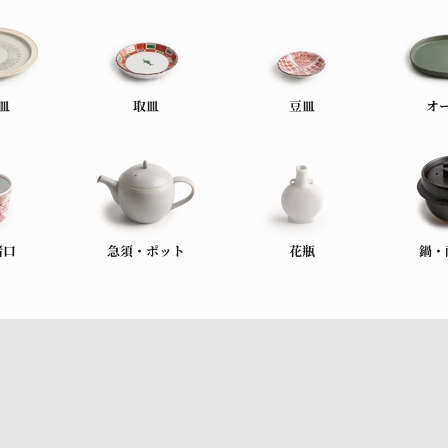
皿
取皿
豆皿
オ
猪口
急須・ポット
花瓶
鍋・