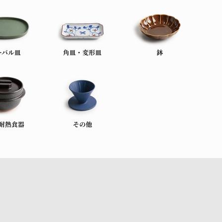
ーバル皿
角皿・変形皿
鉢
耐熱食器
その他