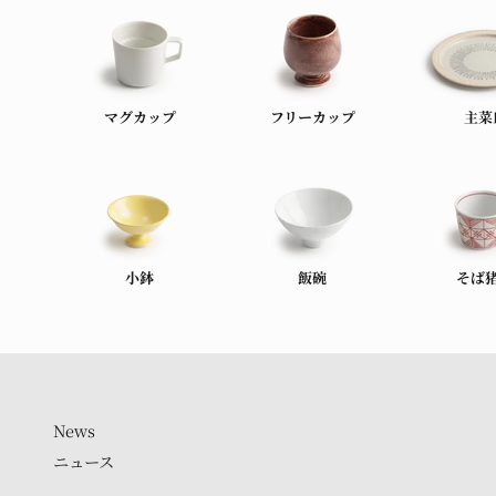
マグカップ
フリーカップ
主菜
小鉢
飯碗
そば
ニュース