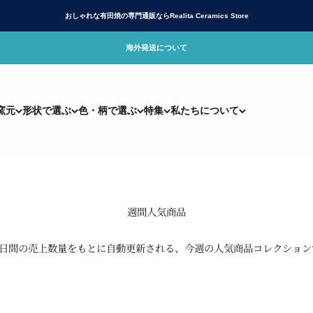
おしゃれな有田焼の専門通販ならRealita Ceramics Store
海外発送について
リアリタ)公式サイト
窯元
形状で選ぶ
色・柄で選ぶ
特集
私たちについて
7日間の売上数量をもとに自動更新される、今週の人気商品コレクション