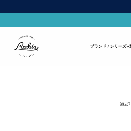
コンテンツへスキップ
有田焼(ありたやき)の専門通販 Realita Ceramics Store (
ブランド / シリーズ
過去